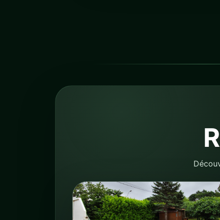
R
Découvr