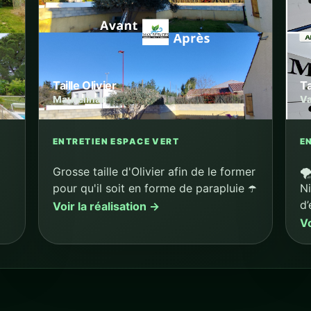
Taille Olivier
Ta
Maureilhan
Va
ENTRETIEN ESPACE VERT
E
Grosse taille d'Olivier afin de le former
🌪
pour qu'il soit en forme de parapluie ☂️
Ni
d’
Voir la réalisation →
Vo