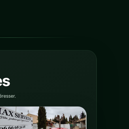
es
éresser.