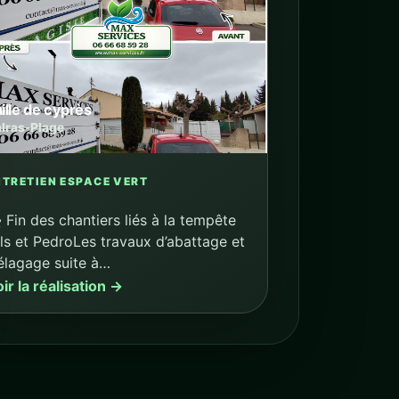
ille de cyprès
lras-Plage
NTRETIEN ESPACE VERT
️ Fin des chantiers liés à la tempête
ls et PedroLes travaux d’abattage et
élagage suite à…
ir la réalisation →