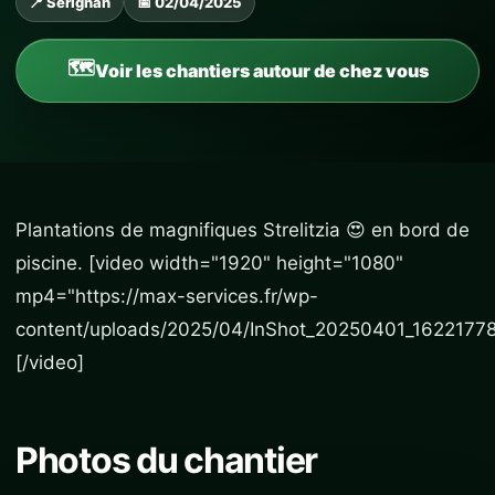
📍 Sérignan
📅 02/04/2025
Voir les chantiers autour de chez vous
Plantations de magnifiques Strelitzia
😍 en bord de
piscine.
[video width="1920" height="1080"
mp4="https://max-services.fr/wp-
content/uploads/2025/04/InShot_20250401_1622177
[/video]
Photos du chantier