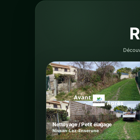
R
Découvr
Nettoyage / Petit élagage
Nissan-Lez-Enserune