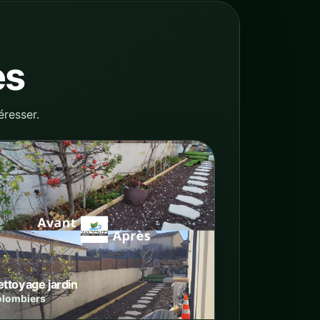
es
éresser.
ttoyage jardin
lombiers