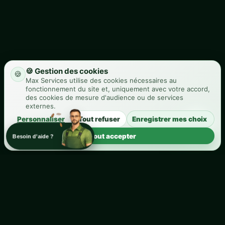
🍪 Gestion des cookies
🍪
Max Services utilise des cookies nécessaires au
fonctionnement du site et, uniquement avec votre accord,
des cookies de mesure d'audience ou de services
externes.
Personnaliser
Tout refuser
Enregistrer mes choix
Tout accepter
Besoin d’aide ?
MAX SERVICES PRÈS DE CHEZ VOUS
Gazon synthétique à Nissan-lez-Enserune
(34440) : un chantier Max Services à découvrir
Cette réalisation permet de visualiser une intervention de
Gazon synthétique à Nissan-lez-Enserune (34440). Elle